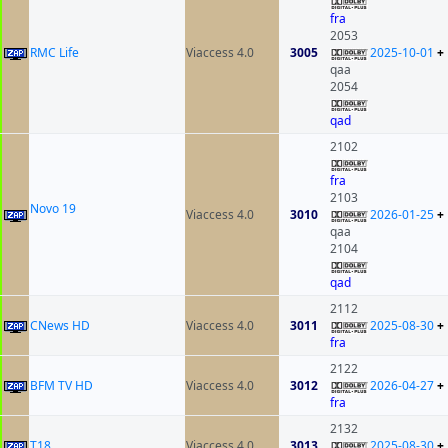
fra
2053
RMC Life
Viaccess 4.0
3005
2025-10-01
+
qaa
2054
qad
2102
fra
2103
Novo 19
Viaccess 4.0
3010
2026-01-25
+
qaa
2104
qad
2112
CNews HD
Viaccess 4.0
3011
2025-08-30
+
fra
2122
BFM TV HD
Viaccess 4.0
3012
2026-04-27
+
fra
2132
T18
Viaccess 4.0
3013
2025-08-30
+