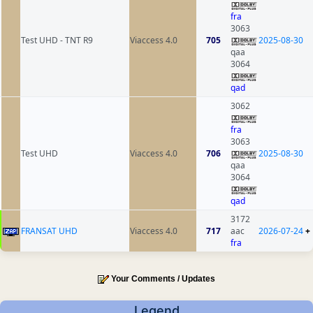
fra
3063
Test UHD - TNT R9
Viaccess 4.0
705
2025-08-30
qaa
3064
qad
3062
fra
3063
Test UHD
Viaccess 4.0
706
2025-08-30
qaa
3064
qad
3172
FRANSAT UHD
Viaccess 4.0
717
aac
2026-07-24
+
fra
Your Comments / Updates
Legend