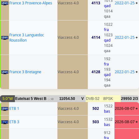
1013
France 3 Provence-Alpes
Viaccess 4.0
4113
2022-01-25
+
qad
1014
qaa
1022
fra
France 3 Languedoc
1023
Viaccess 4.0
4114
2022-01-25
+
Roussillon
qad
1024
qaa
192
fra
193
France 3 Bretagne
Viaccess 4.0
4128
2022-01-25
+
qad
194
qaa
5.0°W
Eutelsat 5 West B
11054.50
V
DVB-S2
8PSK
29950
2/3
10
1522
ETB 1
Viaccess 4.0
502
2026-08-07
+
bas
1532
ETB 3
Viaccess 4.0
503
2026-08-07
+
bas
912
fra