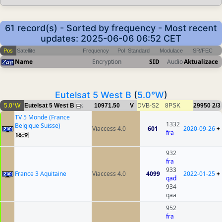
61 record(s) - Sorted by frequency - Most recent
updates: 2025-06-06 06:52 CET
Pos
Satellite
Frequency
Pol
Standard
Modulace
SR/FEC
Name
Encryption
SID
Audio
Aktualizace
Eutelsat 5 West B
(
5.0°W
)
5.0°W
Eutelsat 5 West B
10971.50
V
DVB-S2
8PSK
29950
2/3
9
TV 5 Monde (France
1332
Belgique Suisse)
Viaccess 4.0
601
2020-09-26
+
fra
932
fra
933
France 3 Aquitaine
Viaccess 4.0
4099
2022-01-25
+
qad
934
qaa
952
fra