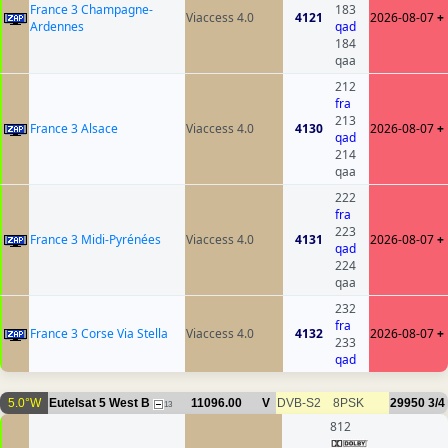
France 3 Champagne-
183
Viaccess 4.0
4121
2026-08-07
+
Ardennes
qad
184
qaa
212
fra
213
France 3 Alsace
Viaccess 4.0
4130
2026-08-07
+
qad
214
qaa
222
fra
223
France 3 Midi-Pyrénées
Viaccess 4.0
4131
2026-08-07
+
qad
224
qaa
232
fra
France 3 Corse Via Stella
Viaccess 4.0
4132
2026-08-07
+
233
qad
5.0°W
Eutelsat 5 West B
11096.00
V
DVB-S2
8PSK
29950
3/4
13
812