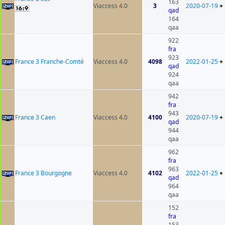
163
Viaccess 4.0
3
2020-07-19
+
qad
164
qaa
922
fra
923
France 3 Franche-Comté
Viaccess 4.0
4098
2022-01-25
+
qad
924
qaa
942
fra
943
France 3 Caen
Viaccess 4.0
4100
2020-07-19
+
qad
944
qaa
962
fra
963
France 3 Bourgogne
Viaccess 4.0
4102
2022-01-25
+
qad
964
qaa
152
fra
153