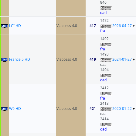
846
qad
1472
LCI HD
Viaccess 4.0
417
2026-04-27
+
fra
1492
fra
1493
France 5 HD
Viaccess 4.0
419
2024-01-27
+
qaa
1494
qad
2412
fra
2413
W9 HD
Viaccess 4.0
421
2020-01-22
+
qaa
2414
qad