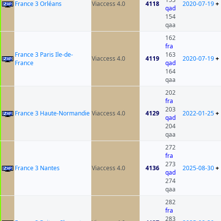
France 3 Orléans
Viaccess 4.0
4118
2020-07-19
+
qad
154
qaa
162
fra
France 3 Paris Ile-de-
163
Viaccess 4.0
4119
2020-07-19
+
France
qad
164
qaa
202
fra
203
France 3 Haute-Normandie
Viaccess 4.0
4129
2022-01-25
+
qad
204
qaa
272
fra
273
France 3 Nantes
Viaccess 4.0
4136
2025-08-30
+
qad
274
qaa
282
fra
283