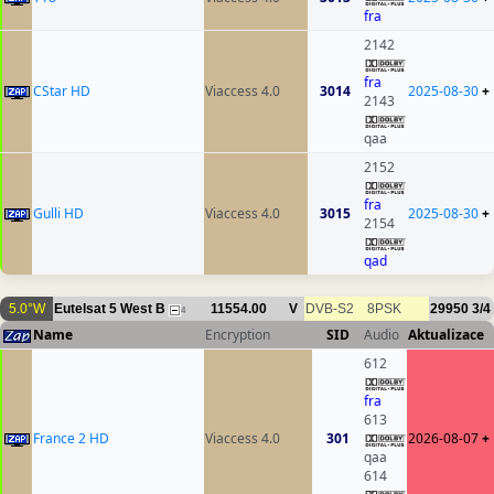
fra
2142
fra
CStar HD
Viaccess 4.0
3014
2025-08-30
+
2143
qaa
2152
fra
Gulli HD
Viaccess 4.0
3015
2025-08-30
+
2154
qad
5.0°W
Eutelsat 5 West B
11554.00
V
DVB-S2
8PSK
29950
3/4
4
Name
Encryption
SID
Audio
Aktualizace
612
fra
613
France 2 HD
Viaccess 4.0
301
2026-08-07
+
qaa
614