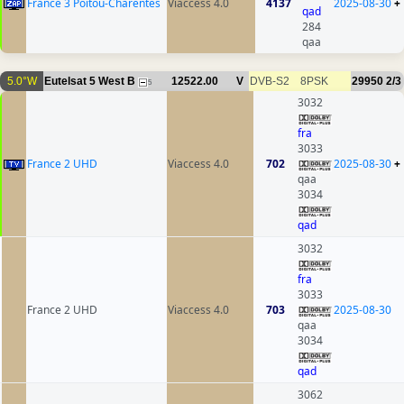
France 3 Poitou-Charentes
Viaccess 4.0
4137
2025-08-30
+
qad
284
qaa
5.0°W
Eutelsat 5 West B
12522.00
V
DVB-S2
8PSK
29950
2/3
5
3032
fra
3033
France 2 UHD
Viaccess 4.0
702
2025-08-30
+
qaa
3034
qad
3032
fra
3033
France 2 UHD
Viaccess 4.0
703
2025-08-30
qaa
3034
qad
3062