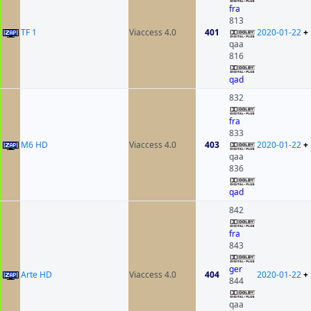
fra
813
TF 1
Viaccess 4.0
401
2020-01-22
+
qaa
816
qad
832
fra
833
M6 HD
Viaccess 4.0
403
2020-01-22
+
qaa
836
qad
842
fra
843
ger
Arte HD
Viaccess 4.0
404
2020-01-22
+
844
qaa