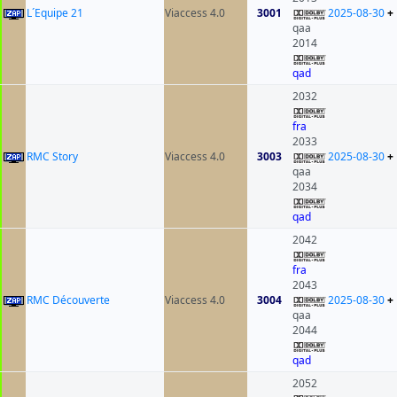
L´Equipe 21
Viaccess 4.0
3001
2025-08-30
+
qaa
2014
qad
2032
fra
2033
RMC Story
Viaccess 4.0
3003
2025-08-30
+
qaa
2034
qad
2042
fra
2043
RMC Découverte
Viaccess 4.0
3004
2025-08-30
+
qaa
2044
qad
2052