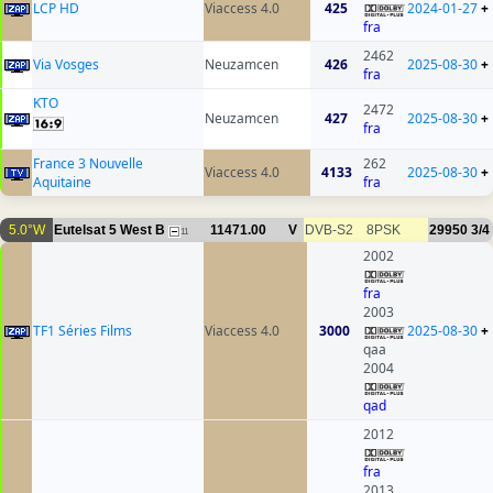
LCP HD
Viaccess 4.0
425
2024-01-27
+
fra
2462
Via Vosges
Neuzamcen
426
2025-08-30
+
fra
KTO
2472
Neuzamcen
427
2025-08-30
+
fra
France 3 Nouvelle
262
Viaccess 4.0
4133
2025-08-30
+
Aquitaine
fra
5.0°W
Eutelsat 5 West B
11471.00
V
DVB-S2
8PSK
29950
3/4
11
2002
fra
2003
TF1 Séries Films
Viaccess 4.0
3000
2025-08-30
+
qaa
2004
qad
2012
fra
2013