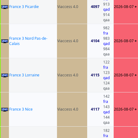
913
France 3 Picardie
Viaccess 4.0
4097
2026-08-07
+
qad
914
qaa
982
fra
France 3 Nord Pas-de-
983
Viaccess 4.0
4104
2026-08-07
+
Calais
qad
984
qaa
122
fra
123
France 3 Lorraine
Viaccess 4.0
4115
2026-08-07
+
qad
124
qaa
142
fra
143
France 3 Nice
Viaccess 4.0
4117
2026-08-07
+
qad
144
qaa
182
fra