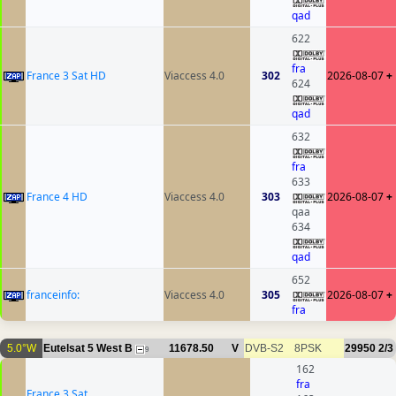
qad
622
fra
France 3 Sat HD
Viaccess 4.0
302
2026-08-07
+
624
qad
632
fra
633
France 4 HD
Viaccess 4.0
303
2026-08-07
+
qaa
634
qad
652
franceinfo:
Viaccess 4.0
305
2026-08-07
+
fra
5.0°W
Eutelsat 5 West B
11678.50
V
DVB-S2
8PSK
29950
2/3
9
162
fra
France 3 Sat