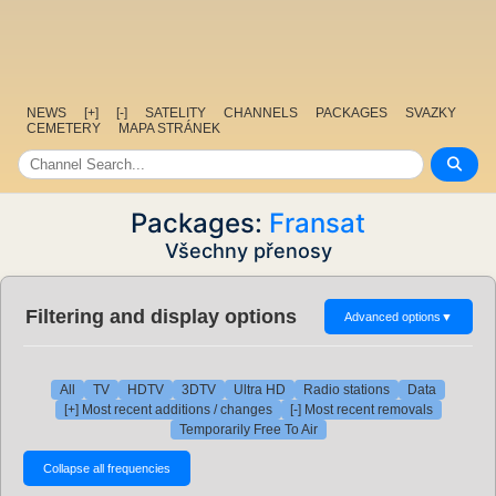
NEWS
[+]
[-]
SATELITY
CHANNELS
PACKAGES
SVAZKY
CEMETERY
MAPA STRÁNEK
Packages:
Fransat
Všechny přenosy
Filtering and display options
Advanced options
▼
All
TV
HDTV
3DTV
Ultra HD
Radio stations
Data
[+] Most recent additions / changes
[-] Most recent removals
Temporarily Free To Air